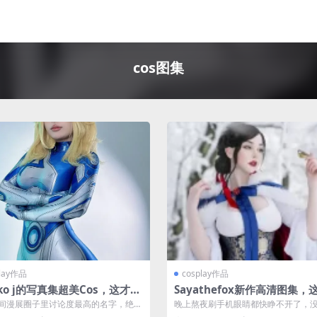
cos图集
play作品
cosplay作品
ko j的写真集超美Cos，这才是
Sayathefox新作高清图集，
度的天花板
s风格真的绝了
间漫展圈子里讨论度最高的名字，绝对
晚上熬夜刷手机眼睛都快睁不开了，
eko j，现在的Cospla...
进了Sayathefox的新写真图集。这...