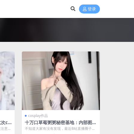
登录
cosplay作品
这次co
十万口草莓粥粥秘密基地：内部图片
与定制视频资源盘点
没注意点
不知道大家有没有发现，最近B站直播圈子
里，十万口草莓粥粥这个名字出现的频率是真