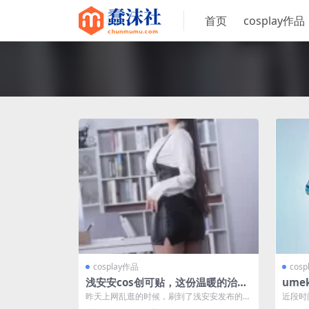
首页
cosplay作品
cosplay作品
cos
浅安安cos创可贴，这份温暖的治愈
ume
感你感受到了没？
还原
昨天上网乱逛的时候，刷到了浅安安发布的这
近段时
组cos创可贴系列照片，一下子就被吸引住...
绕不开um