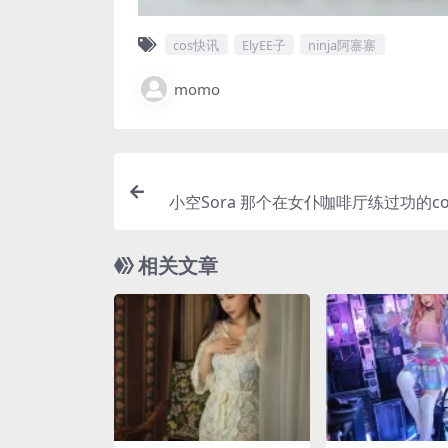
cos快讯
ElyEE子
ninja阿寨寨
momo
小空Sora 那个在女仆咖啡厅练过功的co
什么让
相关文章