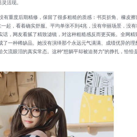
活灵活现。
。没有重度后期精修，保留了很多粗糙的质感：书页折角、橡皮擦
在一起，看着确实舒服。平均单张不到4兆，没有华丽场景，没有
实话，网友看腻了精致滤镜，对这种粗糙感反而更买账。全网精
成了一种稀缺品。她没有演绎那个永远元气满满、成绩优异的理
哈欠流眼泪的真实常态。这种“想躺平却被迫努力”的挣扎，恰恰