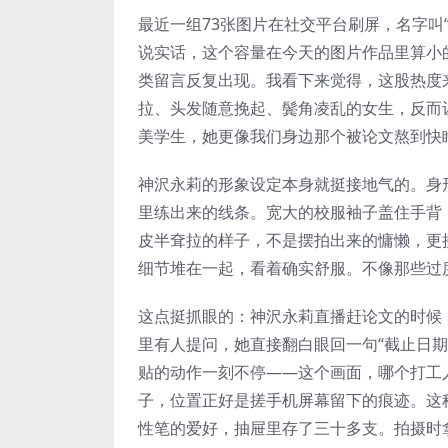
最近一组73张图片在社交平台刷屏，名字叫“神
说实话，这个容量在今天的图片作品里算小的
类留言反复出现。我看下来觉得，这股热度
拉、头发随意挽起、鬓角凌乱的女生，反而
美学生，她更像我们身边那个被论文熬到快
神沢永莉的形象设定本身就挺接地气的。身
里练出来的线条。宽大的校服袖子盖住手背
皮半耷拉的样子，不是摆拍出来的慵懒，更
细节堆在一起，看着确实舒服。不像那些过
这点挺抓眼的：神沢永莉直播赶论文的时候
里有人提问，她直接翻白眼回一句“截止日
贴的动作一刻不停——这个画面，哪个打工
子，位置正好是搓手机屏幕留下的痕迹。这
性笔的爱好，抽屉里存了三十多支。拍摄时