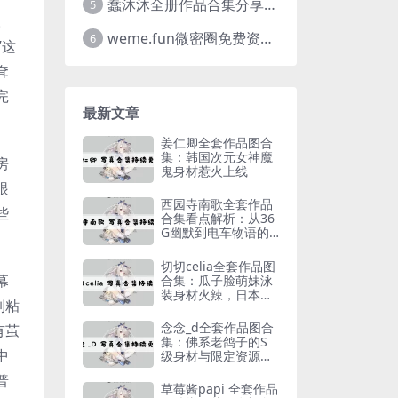
蠢沐沐全册作品合集分享，她的无创可贴作品才是网友们的超爱
5
。
weme.fun微密圈免费资源实测，肖雅婷cos图集完整浏览体验
6
”这
耷
完
最新文章
姜仁卿全套作品图合
集：韩国次元女神魔
房
鬼身材惹火上线
眼
西园寺南歌全套作品
些
合集看点解析：从36
G幽默到电车物语的
。
沉浸感
切切celia全套作品图
幕
合集：瓜子脸萌妹泳
装身材火辣，日本工
制粘
作日常揭秘
念念_d全套作品图合
有茧
集：佛系老鸽子的S
中
级身材与限定资源一
览
普
草莓酱papi 全套作品