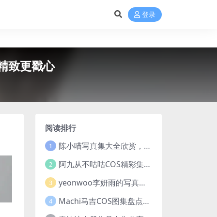
登录
比精致更戳心
阅读排行
陈小喵写真集大全欣赏，从早期青涩到沸腾的体温作品全记录
1
阿九从不咕咕COS精彩集锦，金主定制与九言视频分享
2
yeonwoo李妍雨的写真作品和素材整理，韩国yeonwoo牛奶胶卷完整版欣赏
3
Machi马吉COS图集盘点，知更鸟与阿格莱雅高清图包欣赏
4