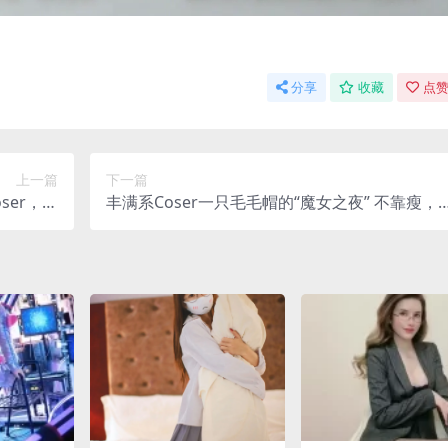
分享
收藏
点赞
上一篇
下一篇
ser，凭
丰满系Coser一只毛毛帽的“魔女之夜” 不靠瘦，
人追着看
照样撑起暗黑童话