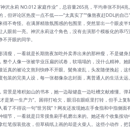
沢永莉 NO.012 家庭作业”，总容量265兆，平均单张不到4兆
，但评论区热度一点不低——“太真实了”“像熬夜赶DDL的自己
来得不奇怪。在满屏精致氛围感的包围里，突然冒出一个眼皮半
让人眼前一亮。神沢永莉这个角色，没有去演那个模板化的乖巧
睁不开眼的同学。
形清瘦，一看就是长期熬夜加吃外卖养出来的那种瘦，不是健身
，整个人像一张被学业压扁的试卷，软塌塌的，没什么精神。她
接近真的被论文熬到快睁不开眼。鬓角凌乱，头发随便挽起，这
度包装的完美人设，每一张都像杂志封面，离普通人的生活太远
，背景是堆积如山的书本，她一边敲键盘一边吐槽文献难懂。弹
期才是第一生产力”。困得打哈欠，眼泪在眼眶里打转，但手上复
人看了不得说一句“世另我”？网友还发现她左手食指和中指侧面
种细节，一看就是日常摸鱼刷手机磨出来的。她还有个收集按动
拿红笔假装批改，但草稿纸上画的却是火柴人。这些小动作，把