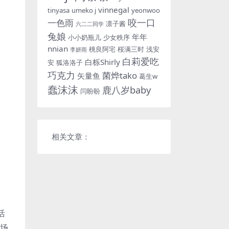
vinnegal
tinyasa
umeko j
yeonwoo
咬一口
一色雨
凛子酱
六二二同学
兔娘
年年
小小奶瓶儿
少女秩序
nnian
桃良阿宅
桜满三时
浅安
李妍雨
白莉爱吃
白栎Shirly
安
狐洛洛子
巧克力
菌烨tako
矢量鱼
葛生w
蠢沫沫
鹿八岁baby
闫盼盼
相关文章：
活
丽场