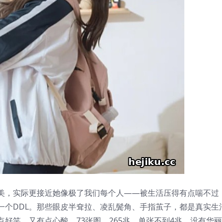
美，实际更接近她像极了我们每个人——被生活压得有点喘不过
一个DDL。那些眼皮半耷拉、凌乱鬓角、手指茧子，都是真实生
好笑，又有点心酸。73张图，265兆，单张不到4兆，没有华