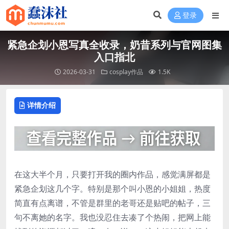
登录
紧急企划小恩写真全收录，奶昔系列与官网图集
入口指北
2026-03-31
cosplay作品
1.5K
详情介绍
在这大半个月，只要打开我的圈内作品，感觉满屏都是
紧急企划这几个字。特别是那个叫小恩的小姐姐，热度
简直有点离谱，不管是群里的老哥还是贴吧的帖子，三
句不离她的名字。我也没忍住去凑了个热闹，把网上能