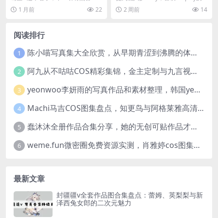
人移不开眼
解析
典，出自《诗经·唐风》里的“葛生蒙
朋友应该不会陌生。这位被粉丝们
1 月前
22
2 周前
14
楚”。但你要是顺着...
亲切称为“...
阅读排行
陈小喵写真集大全欣赏，从早期青涩到沸腾的体温作品全记录
1
阿九从不咕咕COS精彩集锦，金主定制与九言视频分享
2
yeonwoo李妍雨的写真作品和素材整理，韩国yeonwoo牛奶胶卷完整版欣赏
3
Machi马吉COS图集盘点，知更鸟与阿格莱雅高清图包欣赏
4
蠢沐沐全册作品合集分享，她的无创可贴作品才是网友们的超爱
5
weme.fun微密圈免费资源实测，肖雅婷cos图集完整浏览体验
6
最新文章
封疆疆v全套作品图合集盘点：蕾姆、英梨梨与新
泽西兔女郎的二次元魅力