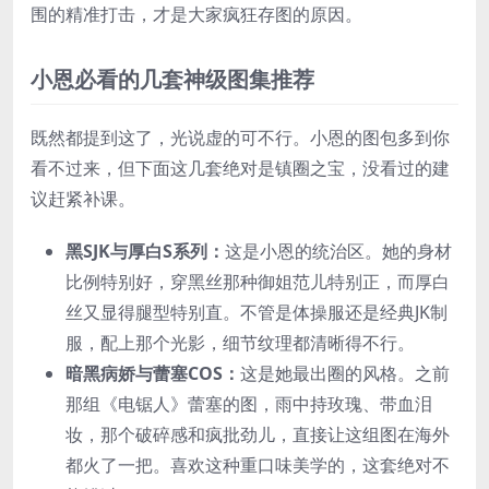
围的精准打击，才是大家疯狂存图的原因。
小恩必看的几套神级图集推荐
既然都提到这了，光说虚的可不行。小恩的图包多到你
看不过来，但下面这几套绝对是镇圈之宝，没看过的建
议赶紧补课。
黑SJK与厚白S系列：
这是小恩的统治区。她的身材
比例特别好，穿黑丝那种御姐范儿特别正，而厚白
丝又显得腿型特别直。不管是体操服还是经典JK制
服，配上那个光影，细节纹理都清晰得不行。
暗黑病娇与蕾塞COS：
这是她最出圈的风格。之前
那组《电锯人》蕾塞的图，雨中持玫瑰、带血泪
妆，那个破碎感和疯批劲儿，直接让这组图在海外
都火了一把。喜欢这种重口味美学的，这套绝对不