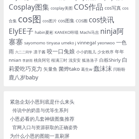
Cosplay图集
COS作品
cos写真
cosplay美图
cos
cos图
cos快讯
cos图集
合集
cos图片
COS圈
ElyEE子
ninja阿
habin夏彬
KANEKO咔喵
Machi马吉
寨寨
一色
vinnegal
sayomomo
tinyasa
umeko j
yeonwoo
咬一口兔娘
雨
年年
凛子酱
小小奶瓶儿
少女秩序
六二二同学
白
nnian
白栎Shirly
桃良阿宅
桜满三时
浅安安
狐洛洛子
李妍雨
蠢沫沫
莉爱吃巧克力
菌烨tako
矢量鱼
葛生w
闫盼盼
鹿八岁baby
紧急企划小恩到底是什么来头
传说中的奶昔与优等生系列
小恩必看的几套神级图集推荐
官网入口与资源获取的正确姿势
为什么小恩的图能一直刷屏