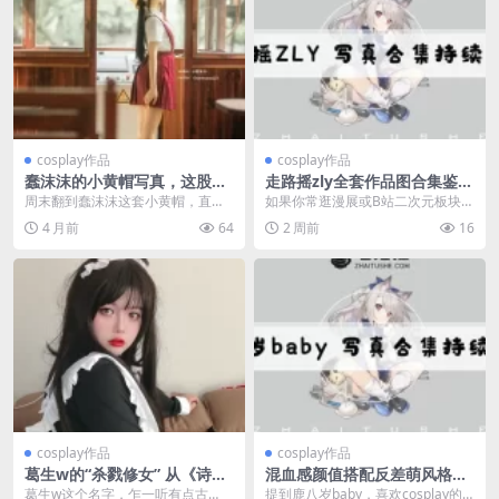
cosplay作品
cosplay作品
蠢沫沫的小黄帽写真，这股清
走路摇zly全套作品图合集鉴
新气息一定要和你分享
赏，COS萍萍堪称游戏脸模本
周末翻到蠢沫沫这套小黄帽，直接
如果你常逛漫展或B站二次元板块，
模
把我钉在屏幕前。不是硬拗的可
大概率刷到过一位走路自带晃悠滤
4 月前
64
2 周前
16
爱，也没有过度磨皮，就...
镜的COSer——...
cosplay作品
cosplay作品
葛生w的“杀戮修女” 从《诗
混血感颜值搭配反差萌风格，
经》走出的暗黑美学，为何让
鹿八岁baby全套作品图集深度
葛生w这个名字，乍一听有点古
提到鹿八岁baby，喜欢cosplay的