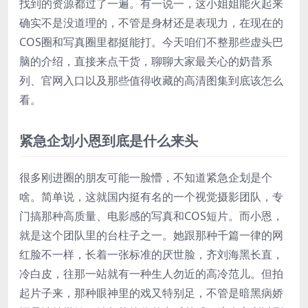
找到的资源都过了一遍。有一说一，这小姐姐能火起来
确实不是没道理的，不管是身材还是表现力，在现在的
COS圈和写真圈里都挺能打。今天咱们不整那些虚头巴
脑的介绍，直接来点干货，聊聊大家最关心的奶昔系
列、官网入口以及那些值得收藏的高清图集到底该怎么
看。
紧急企划小恩到底是什么来头
很多刚进圈的朋友可能一脸懵，不知道紧急企划是个
啥。简单说，这就国内挺有名的一个视觉摄影团队，专
门搞那种高质量、电影感的写真和COS短片。而小恩，
就是这个团队里的台柱子之一。她跟那种千篇一律的网
红脸不一样，长着一张标准的厌世脸，齐刘海黑长直，
冷白皮，往那一站就有一种生人勿近的高冷范儿。但拍
起片子来，那种眼神里的戏又特别足，不管是暗黑病娇