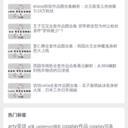
eloise软软作品图合集解析：次元新宠儿凭啥吸
引24万粉丝
叉子宝宝全套作品图合集 背带裤造型为何让粉丝
直呼“穿得最少”？
姜仁卿全套作品图合集：韩国次元女神魔鬼身材
惹火上线
西园寺南歌全套作品合集看点解析：从36G幽默
到电车物语的沉浸感
切切celia全套作品图合集：瓜子脸萌妹泳装身材
火辣，日本工作日常揭秘
热门标签
arty亚缇
cosplay作品
cosplay写真
at鲨
catdemon喵崽