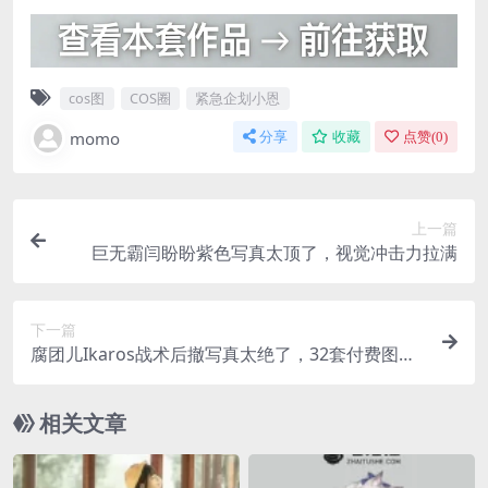
cos图
COS圈
紧急企划小恩
momo
分享
收藏
点赞(
0
)
上一篇
巨无霸闫盼盼紫色写真太顶了，视觉冲击力拉满
下一篇
腐团儿Ikaros战术后撤写真太绝了，32套付费图集
全测评
相关文章