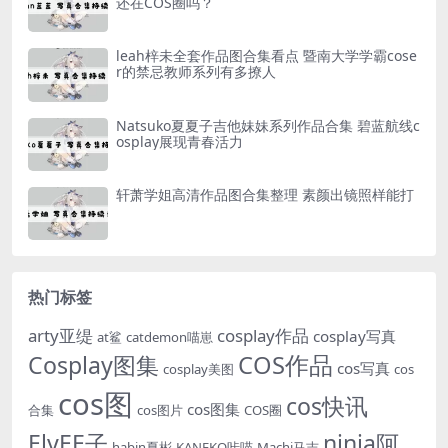
还在COS圈吗？
leah梓未全套作品图合集看点 暨南大学学霸cose
r的禁忌教师系列有多撩人
Natsuko夏夏子吉他妹妹系列作品合集 碧蓝航线c
osplay展现青春活力
轩萧学姐高清作品图合集整理 素颜出镜照样能打
热门标签
arty亚缇
cosplay作品
cosplay写真
at鲨
catdemon喵崽
Cosplay图集
COS作品
cos写真
cosplay美图
cos
cos图
cos快讯
cos图集
合集
cos图片
COS圈
ElyEE子
ninja阿
habin夏彬
KANEKO咔喵
Machi马吉