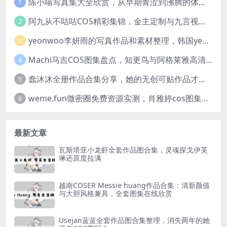
陈小喵写真集大全欣赏，从早期青涩到沸腾的体温作品全记录
1
阿九从不咕咕COS精彩集锦，金主定制与九言视频分享
2
yeonwoo李妍雨的写真作品和素材整理，韩国yeonwoo牛奶胶卷完整版欣赏
3
Machi马吉COS图集盘点，知更鸟与阿格莱雅高清图包欣赏
4
蠢沐沐全册作品合集分享，她的无创可贴作品才是网友们的超爱
5
weme.fun微密圈免费资源实测，肖雅婷cos图集完整浏览体验
6
最新文章
瓦斯塔亚小龙虾全套作品图合集，灵魂探戈伊芙
琳还原度拉满
越南COSER Messie huang作品合集：清新颜值
与大胆风格兼具，全套图集在线欣赏
Usejan蓝蓝全套作品图合集整理，消失两年的她