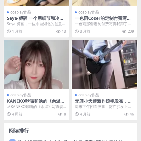
cosplay作品
cosplay作品
Seya-狮砸 一个用细节和冷门
一色雨Coser的定制付费写真
角色杀出重围的Cosplayer
怎么获取？超详细攻略来啦！
Seya-狮砸，一位来自湖北的创意内
一色雨那套定制付费写真我蹲了好
容创作者，用对冷门角色的深度挖
几年了，小编终于搞明白怎么弄
1 月前
13
3 月前
209
掘和细节控的执...
了，今天就把这个流程掰...
cosplay作品
cosplay作品
KANEKO咔喵和她的《余温》
无颜小天使新作惊艳发布，这
温柔系coser的细节美学
cosplay美得让人屏息！
从KANEKO咔喵的《余温》写真切
周末下午闲着没事，窝在沙发上翻
入，分析这位湖南双子座coser如何
微博，本来是看看猫狗视频放松一
4 周前
8
4 月前
46
用暖棕、米...
下，结果翻着翻着，手...
阅读排行