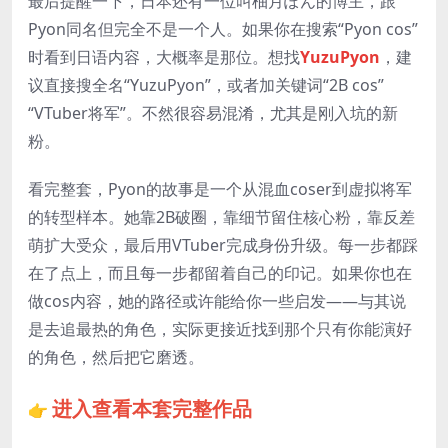
最后提醒一下，日本还有一位叫柚月ぽん的博主，跟
Pyon同名但完全不是一个人。如果你在搜索“Pyon cos”
时看到日语内容，大概率是那位。想找
YuzuPyon
，建
议直接搜全名“YuzuPyon”，或者加关键词“2B cos”
“VTuber将军”。不然很容易混淆，尤其是刚入坑的新
粉。
看完整套，Pyon的故事是一个从混血coser到虚拟将军
的转型样本。她靠2B破圈，靠细节留住核心粉，靠反差
萌扩大受众，最后用VTuber完成身份升级。每一步都踩
在了点上，而且每一步都留着自己的印记。如果你也在
做cos内容，她的路径或许能给你一些启发——与其说
是去追最热的角色，实际更接近找到那个只有你能演好
的角色，然后把它磨透。
进入查看本套完整作品
👉