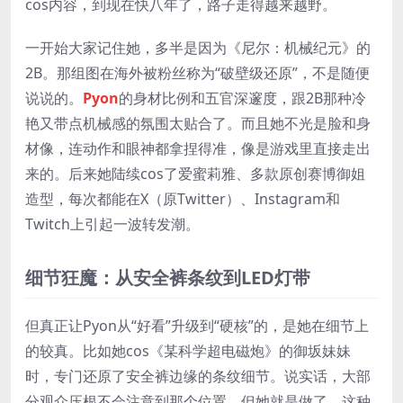
cos内容，到现在快八年了，路子走得越来越野。
一开始大家记住她，多半是因为《尼尔：机械纪元》的
2B。那组图在海外被粉丝称为“破壁级还原”，不是随便
说说的。
Pyon
的身材比例和五官深邃度，跟2B那种冷
艳又带点机械感的氛围太贴合了。而且她不光是脸和身
材像，连动作和眼神都拿捏得准，像是游戏里直接走出
来的。后来她陆续cos了爱蜜莉雅、多款原创赛博御姐
造型，每次都能在X（原Twitter）、Instagram和
Twitch上引起一波转发潮。
细节狂魔：从安全裤条纹到LED灯带
但真正让Pyon从“好看”升级到“硬核”的，是她在细节上
的较真。比如她cos《某科学超电磁炮》的御坂妹妹
时，专门还原了安全裤边缘的条纹细节。说实话，大部
分观众压根不会注意到那个位置，但她就是做了。这种