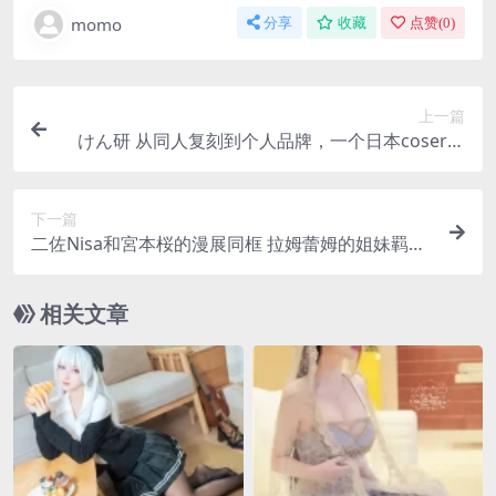
momo
分享
收藏
点赞(
0
)
上一篇
けん研 从同人复刻到个人品牌，一个日本coser的
创作演变
下一篇
二佐Nisa和宮本桜的漫展同框 拉姆蕾姆的姐妹羁
绊，不止是服装还原
相关文章