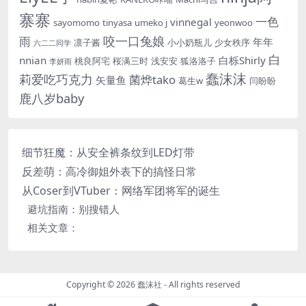
寨寨
一色
vinnegal
sayomomo
tinyasa
umeko j
yeonwoo
咬一口兔娘
雨
年年
凛子酱
小小奶瓶儿
少女秩序
六二二同学
白
nnian
白栎Shirly
桃良阿宅
桜满三时
浅安安
狐洛洛子
李妍雨
蠢沫沫
莉爱吃巧克力
菌烨tako
矢量鱼
葛生w
闫盼盼
鹿八岁baby
细节狂魔：从安全裤条纹到LED灯带
反差萌：高冷御姐外表下的搞怪日常
从Coser到VTuber：网络军团将军的诞生
避坑指南：别搜错人
相关文章：
Copyright © 2026
蠢沫社
- All rights reserved