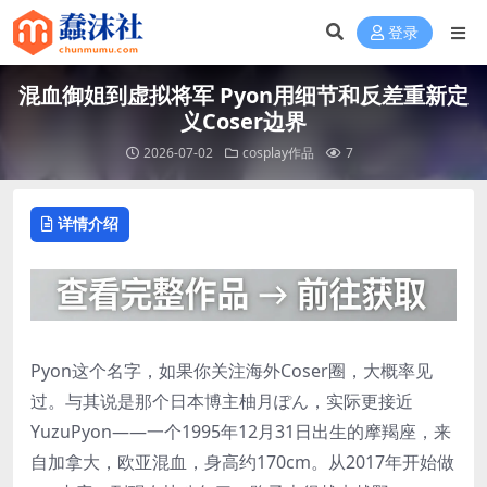
登录
混血御姐到虚拟将军 Pyon用细节和反差重新定
义Coser边界
2026-07-02
cosplay作品
7
详情介绍
Pyon这个名字，如果你关注海外Coser圈，大概率见
过。与其说是那个日本博主柚月ぽん，实际更接近
YuzuPyon——一个1995年12月31日出生的摩羯座，来
自加拿大，欧亚混血，身高约170cm。从2017年开始做