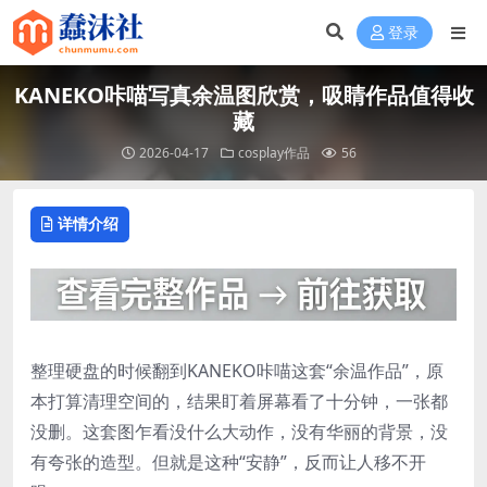
登录
KANEKO咔喵写真余温图欣赏，吸睛作品值得收
藏
2026-04-17
cosplay作品
56
详情介绍
整理硬盘的时候翻到KANEKO咔喵这套“余温作品”，原
本打算清理空间的，结果盯着屏幕看了十分钟，一张都
没删。这套图乍看没什么大动作，没有华丽的背景，没
有夸张的造型。但就是这种“安静”，反而让人移不开