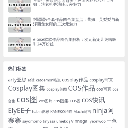
姐，洗衣机旁演绎反差魅力
封疆疆v全套作品图合集盘点：蕾姆、英梨梨与新
泽西兔女郎的二次元魅力
eloise软软作品图合集解析：次元新宠儿凭啥吸
引24万粉丝
热门标签
arty亚缇
cosplay作品
cosplay写真
at鲨
catdemon喵崽
Cosplay图集
COS作品
cos写真
cosplay美图
cos
cos图
cos快讯
cos图集
合集
cos图片
COS圈
ElyEE子
ninja阿
habin夏彬
KANEKO咔喵
Machi马吉
寨寨
一色
vinnegal
sayomomo
tinyasa
umeko j
yeonwoo