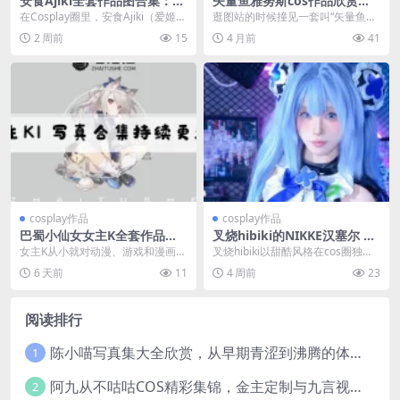
安食Ajiki全套作品图合集：上
矢量鱼雅努斯cos作品欣赏，
海萌妹的魅魔造型，水润大眼
一次视觉与心灵的碰撞之旅
在Cosplay圈里，安食Ajiki（爱姬）
逛图站的时候撞见一套叫“矢量鱼雅
配沙漏身材太绝了
的名字越来越火了。这位1995年出
努斯”的cos图，点进去就出不来。
2 周前
15
4 月前
41
生...
雅努斯这名字来...
cosplay作品
cosplay作品
巴蜀小仙女女主K全套作品图
叉烧hibiki的NIKKE汉塞尔 甜
合集：可爱与诱惑并存的COS
酷反差与暗黑还原的视觉实验
女主K从小就对动漫、游戏和漫画有
叉烧hibiki以甜酷风格在cos圈独树
女神
浓厚的兴趣，很早就开始尝试COSP
一帜，她的NIKKE汉塞尔作品通过1
6 天前
11
4 周前
23
LAY，通过化...
14...
阅读排行
陈小喵写真集大全欣赏，从早期青涩到沸腾的体温作品全记录
1
阿九从不咕咕COS精彩集锦，金主定制与九言视频分享
2