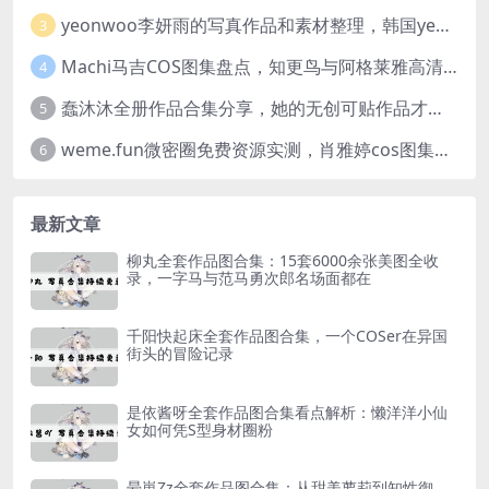
yeonwoo李妍雨的写真作品和素材整理，韩国yeonwoo牛奶胶卷完整版欣赏
3
Machi马吉COS图集盘点，知更鸟与阿格莱雅高清图包欣赏
4
蠢沐沐全册作品合集分享，她的无创可贴作品才是网友们的超爱
5
weme.fun微密圈免费资源实测，肖雅婷cos图集完整浏览体验
6
最新文章
柳丸全套作品图合集：15套6000余张美图全收
录，一字马与范马勇次郎名场面都在
千阳快起床全套作品图合集，一个COSer在异国
街头的冒险记录
是依酱呀全套作品图合集看点解析：懒洋洋小仙
女如何凭S型身材圈粉
晕崽Zz全套作品图合集：从甜美萝莉到知性御