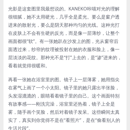
光影是这套图里我最想说的。KANEKO咔喵对光的理解
很细腻，她不太用硬光，几乎全是柔光。要么是窗户透
进来的散射光，要么是阴天那种均匀的光线。这种光打
在皮肤上不会有生硬的反光，而是像一层薄纱，让整个
画面都很“软”。有一张她趴在沙发上的图，光从窗帘后
面透过来，纱帘的纹理被投射在她的衣服和脸上，像一
层淡淡的花纹。那种光不是“打”上去的，是“渗”进来的，
看着就觉得很暖和。
再看一张她在浴室里的图。镜子上一层薄雾，她用指尖
在雾气上画了一个小太阳。镜子里的她只露出半张脸，
头发湿漉漉的，眼睛看着镜子里的自己。这个画面特别
有故事感——刚洗完澡，浴室里还热着，镜子上全是
雾，随手画个笑脸，然后对着镜子发呆。这些瞬间太真
实了，真实到你觉得不是在“看照片”，是在“偷看别人的
生活片段”。