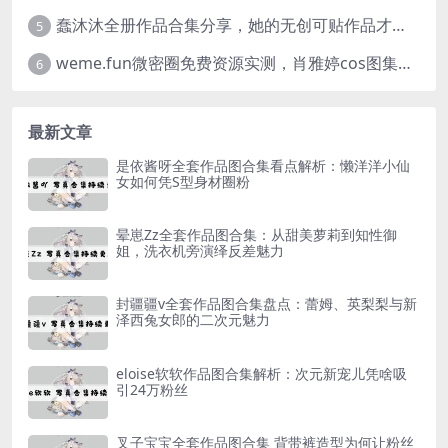
蠢沐沐全册作品合集分享，她的无创可贴作品才是网友们的超爱
5
weme.fun微密圈免费资源实测，肖雅婷cos图集完整浏览体验
6
最新文章
是依酱呀全套作品图合集看点解析：懒洋洋小仙
女如何凭S型身材圈粉
晕崽Zz全套作品图合集：从甜美萝莉到知性御
姐，洗衣机旁演绎反差魅力
封疆疆v全套作品图合集盘点：蕾姆、英梨梨与新
泽西兔女郎的二次元魅力
eloise软软作品图合集解析：次元新宠儿凭啥吸
引24万粉丝
叉子宝宝全套作品图合集 背带裤造型为何让粉丝