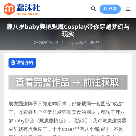
登录
鹿八岁baby美艳魅魔Cosplay带你穿越梦幻与
现实
2026-04-12
cosplay作品
66
详情介绍
朋友圈这阵子不知道咋回事，好像被同一套图给“攻占”
了。连着好几个平常只发猫和美食的朋友，都转了鹿八
岁baby那套《魅魔剧情版》。说实话，我对魅魔这类题
材早就有点免疫了，十个coser里有八个都拍过，不是