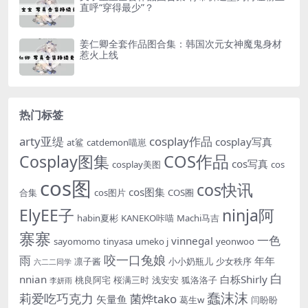
直呼“穿得最少”？
姜仁卿全套作品图合集：韩国次元女神魔鬼身材
惹火上线
热门标签
arty亚缇
cosplay作品
cosplay写真
at鲨
catdemon喵崽
Cosplay图集
COS作品
cos写真
cosplay美图
cos
cos图
cos快讯
cos图集
合集
cos图片
COS圈
ElyEE子
ninja阿
habin夏彬
KANEKO咔喵
Machi马吉
寨寨
一色
vinnegal
sayomomo
tinyasa
umeko j
yeonwoo
咬一口兔娘
雨
年年
凛子酱
小小奶瓶儿
少女秩序
六二二同学
白
nnian
白栎Shirly
桃良阿宅
桜满三时
浅安安
狐洛洛子
李妍雨
蠢沫沫
莉爱吃巧克力
菌烨tako
矢量鱼
葛生w
闫盼盼