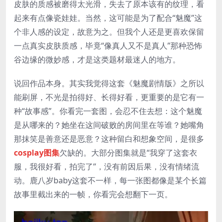
皮肤的质感被磨得太光滑，失去了原本该有的纹理，看
起来有点像瓷娃娃。当然，这可能是为了配合“魅魔”这
个非人感的设定，故意为之。但我个人还是更喜欢保留
一点真实皮肤质感，毕竟“像真人又不是真人”那种恐怖
谷边缘的微妙感，才是这类题材最迷人的地方。
说回作品本身。其实我觉得这套《魅魔剧情版》之所以
能刷屏，不光是拍得好、长得好看，更重要的是它有一
种“故事感”。你看完一套图，会忍不住去想：这个魅魔
是从哪来的？她坐在这间破败的房间里在等谁？她嘴角
那抹笑是善意还是恶意？这种留白和想象空间，是很多
cosplay图集
欠缺的。大部分图集就是“我穿了这套衣
服，我很好看，拍完了”，没有前因后果，没有情绪流
动。鹿八岁baby这套不一样，每一张图都像是某个长篇
故事里截出来的一帧，你看完会想翻下一页。