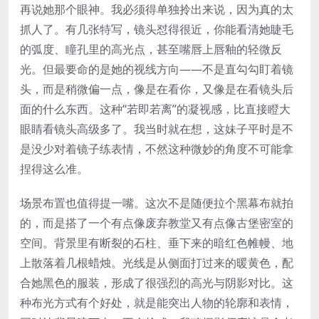
再说她那个眼神。我必须得单独拎出来说，因为真的太
抓人了。有几张特写，镜头怼得很近，你能看清她睫毛
的弧度、瞳孔里的高光点，甚至嘴唇上唇釉的轻微反
光。但最要命的是她的视线方向——不是直勾勾盯着镜
头，而是稍微偏一点，像是在看你，又像是在看镜头后
面的什么东西。这种“若即若离”的凝视感，比直接瞪大
眼睛看镜头高级多了。我当时就在想，这妹子平时是不
是没少对着镜子练表情，不然这种微妙的角度不可能拿
捏得这么准。
场景布置也值得提一嘴。这次不是随便拉个黑幕布就拍
的，而是搭了一个有点像废弃教堂又有点像古堡密室的
空间。背景里有断裂的石柱、垂下来的暗红色帷幔、地
上散落着几根蜡烛。光线是从侧面打过来的暖黄色，配
合她黑色的服装，形成了很强烈的高光与阴影对比。这
种布光方式有个好处，就是能突出人物的轮廓和表情，