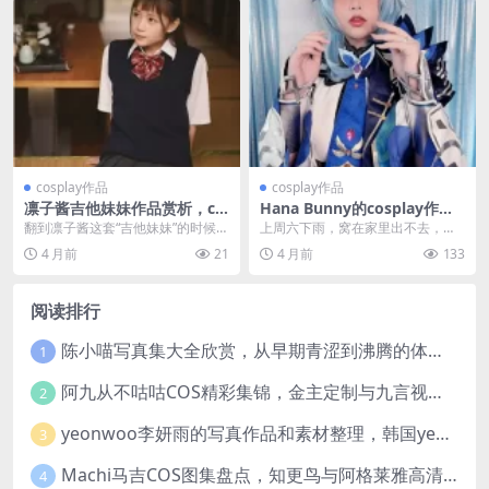
cosplay作品
cosplay作品
凛子酱吉他妹妹作品赏析，co
Hana Bunny的cosplay作
ser网站最应该存的二次元美
品，这才叫氛围感拉满
翻到凛子酱这套“吉他妹妹”的时候，
上周六下雨，窝在家里出不去，就
图
正戴着耳机听歌，点开大图那一瞬
抱着平板刷图站消磨时间。刷到第
4 月前
21
4 月前
133
间，感觉画面和背...
三页的时候，一张《电...
阅读排行
陈小喵写真集大全欣赏，从早期青涩到沸腾的体温作品全记录
1
阿九从不咕咕COS精彩集锦，金主定制与九言视频分享
2
yeonwoo李妍雨的写真作品和素材整理，韩国yeonwoo牛奶胶卷完整版欣赏
3
Machi马吉COS图集盘点，知更鸟与阿格莱雅高清图包欣赏
4