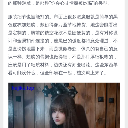
的那种魅魔，是那种“你会心甘情愿被她骗”的类型。
服装细节也挺能打的。市面上很多魅魔服就是简单的黑
色皮衣加翅膀，敷衍得像万圣节地摊货。她这套能看出
是定制的，胸前的镂空花纹不是随便剪的，是有对称设
计和金属扣件连接的，连尾巴的弧度都特意处理过，不
是直愣愣地垂下来，而是微微卷翘，像真的有自己的意
识一样。翅膀的骨架也做得细，不是那种厚纸板糊的，
应该是用了轻质材料，边缘还有渐变喷漆。这些东西单
看可能没什么，但全部凑在一起，档次就上来了。