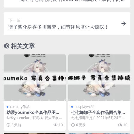
心中的至宝
下一篇
凛子酱化身喜多川海梦，细节还原度让人惊叹！
相关文章
cosplay作品
cosplay作品
幼爱youmeko全套作品图合
七七娜娜子全套作品图合集：
集：超模级颜值美艳化身，这
原神心海cos太精致了，肉感
幼爱youmeko，昵称“幼愛大王在
七七娜娜子是在2021年6月24日正
位04年Coser你关注了吗？
搞笑女圈粉无数
此”，2004年2月7日出生，2022年
式加入微博的，广东人，巨蟹座。
3 天前
10
6 天前
10
1月...
虽然她总自嘲是...