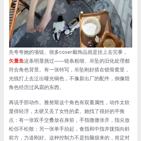
先夸夸她的项链。很多coser戴饰品就是挂上去完事，
矢量鱼
这条明显挑过——链条粗细、吊坠的旧化处理都
符合角色背景。有一张特写，吊坠刚好搭在锁骨窝里，
光线打上去泛出哑光铜色，不像新出厂的配件，倒像陪
角色经历过风霜的东西。
再说手部动作。雅努斯这个角色有双重属性，动作太软
显得轻浮，太硬又丢了女性的柔。她找了很好的平衡
点：有一张双手交叠放在身前，手指微微张开，指尖放
松但不松散；另一张单手抬起，食指和中指并拢指向斜
前方，力道刚好。这种控制力不是拍脑袋来的，肯定对