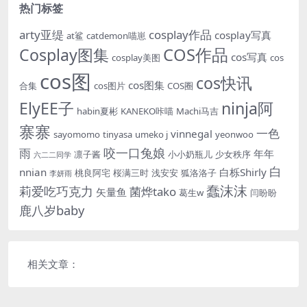
热门标签
arty亚缇
cosplay作品
cosplay写真
at鲨
catdemon喵崽
Cosplay图集
COS作品
cos写真
cosplay美图
cos
cos图
cos快讯
cos图集
合集
cos图片
COS圈
ElyEE子
ninja阿
habin夏彬
KANEKO咔喵
Machi马吉
寨寨
一色
vinnegal
sayomomo
tinyasa
umeko j
yeonwoo
咬一口兔娘
雨
年年
凛子酱
小小奶瓶儿
少女秩序
六二二同学
白
nnian
白栎Shirly
桃良阿宅
桜满三时
浅安安
狐洛洛子
李妍雨
蠢沫沫
莉爱吃巧克力
菌烨tako
矢量鱼
葛生w
闫盼盼
鹿八岁baby
相关文章：