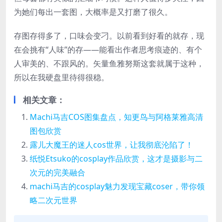
为她们每出一套图，大概率是又打磨了很久。
存图存得多了，口味会变刁。以前看到好看的就存，现
在会挑有“人味”的存——能看出作者思考痕迹的、有个
人审美的、不跟风的。矢量鱼雅努斯这套就属于这种，
所以在我硬盘里待得很稳。
相关文章：
Machi马吉COS图集盘点，知更鸟与阿格莱雅高清
图包欣赏
露儿大魔王的迷人cos世界，让我彻底沦陷了！
纸悦Etsuko的cosplay作品欣赏，这才是摄影与二
次元的完美融合
machi马吉的cosplay魅力发现宝藏coser，带你领
略二次元世界