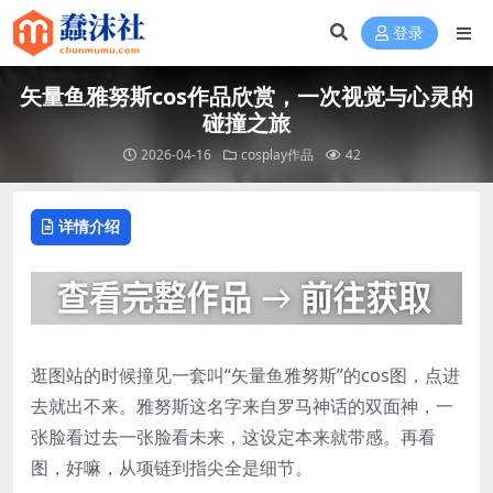
登录
矢量鱼雅努斯cos作品欣赏，一次视觉与心灵的
碰撞之旅
2026-04-16
cosplay作品
42
详情介绍
逛图站的时候撞见一套叫“矢量鱼雅努斯”的cos图，点进
去就出不来。雅努斯这名字来自罗马神话的双面神，一
张脸看过去一张脸看未来，这设定本来就带感。再看
图，好嘛，从项链到指尖全是细节。