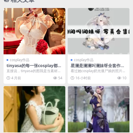
cosplay作品
cosplay作品
tinyasa的每一张cosplay都吸
星澜是澜澜叫澜妹呀全套作品
睛，cos网站必备作品
图合集：露背毛衣造型堪称“直
直接说，tinyasa的图我是当素材库
看过她cosplay奶光僵尸娘的照片，
男杀手”
存的。不是因为她多火，是她的图
基本就能理解她为什么能在众多cos
4 月前
54
16 小时前
10
用起来省心—...
er里被...