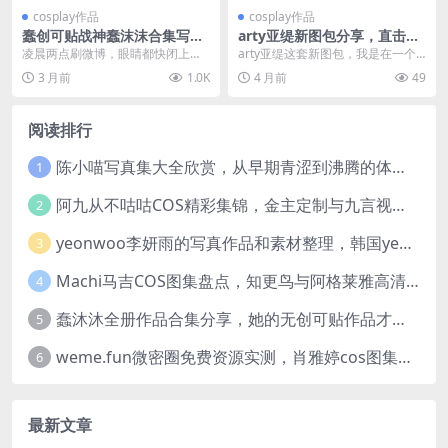
cosplay作品
cosplay作品
蠢创可贴战神蠢沫沫合集写真
arty亚缇新图包分享，直击心
你存了吗，最爱的cosplay美
底的二次元美图推荐
凌晨两点刷微博，眼睛都快闭上
arty亚缇这套新图包，我是在一个c
图作品之一
了，刷到蠢沫沫这套“蠢创可贴战神”
os资源站上看到的。封面是一张半
3 月前
1.0K
4 月前
49
合集写真，人一下精...
身特写，色调...
阅读排行
陈小喵写真集大全欣赏，从早期青涩到沸腾的体温作品全记录
1
阿九从不咕咕COS精彩集锦，金主定制与九言视频分享
2
yeonwoo李妍雨的写真作品和素材整理，韩国yeonwoo牛奶胶卷完整版欣赏
3
Machi马吉COS图集盘点，知更鸟与阿格莱雅高清图包欣赏
4
蠢沐沐全册作品合集分享，她的无创可贴作品才是网友们的超爱
5
weme.fun微密圈免费资源实测，肖雅婷cos图集完整浏览体验
6
最新文章