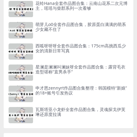
花铃Hana全套作品图合集：云南山花系二次元博
主，瑶瑶与柴郡系列一次看够
萌芽儿o0全套作品图合集，胶原蛋白满满的萌系
少女藏不住了
西呱呀呀呀全套作品图合集：175cm高挑西瓜少
女的清新日常写真
星澜是澜澜叫澜妹呀全套作品图合集：露背毛衣
造型堪称“直男杀手”
申才恩zennyrt作品图合集整理：韩国模特“新娘”
的18+账号引发热议
瓦斯塔亚小龙虾全套作品图合集，灵魂探戈伊芙
琳还原度拉满