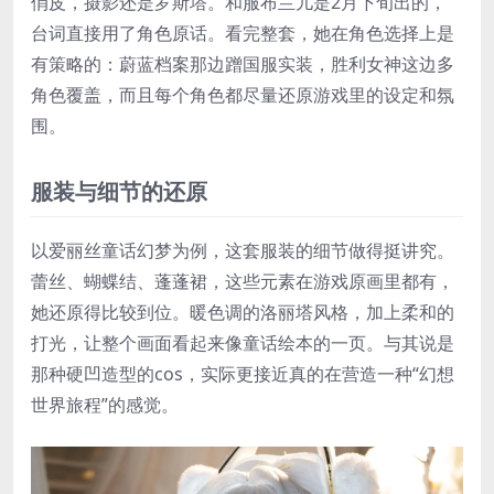
俏皮，摄影还是罗斯塔。和服布兰儿是2月下旬出的，
台词直接用了角色原话。看完整套，她在角色选择上是
有策略的：蔚蓝档案那边蹭国服实装，胜利女神这边多
角色覆盖，而且每个角色都尽量还原游戏里的设定和氛
围。
服装与细节的还原
以爱丽丝童话幻梦为例，这套服装的细节做得挺讲究。
蕾丝、蝴蝶结、蓬蓬裙，这些元素在游戏原画里都有，
她还原得比较到位。暖色调的洛丽塔风格，加上柔和的
打光，让整个画面看起来像童话绘本的一页。与其说是
那种硬凹造型的cos，实际更接近真的在营造一种“幻想
世界旅程”的感觉。