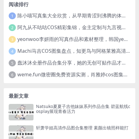
阅读排行
陈小喵写真集大全欣赏，从早期青涩到沸腾的体温作品全记录
1
阿九从不咕咕COS精彩集锦，金主定制与九言视频分享
2
yeonwoo李妍雨的写真作品和素材整理，韩国yeonwoo牛奶胶卷完整版欣赏
3
Machi马吉COS图集盘点，知更鸟与阿格莱雅高清图包欣赏
4
蠢沐沐全册作品合集分享，她的无创可贴作品才是网友们的超爱
5
weme.fun微密圈免费资源实测，肖雅婷cos图集完整浏览体验
6
最新文章
Natsuko夏夏子吉他妹妹系列作品合集 碧蓝航线c
osplay展现青春活力
轩萧学姐高清作品图合集整理 素颜出镜照样能打