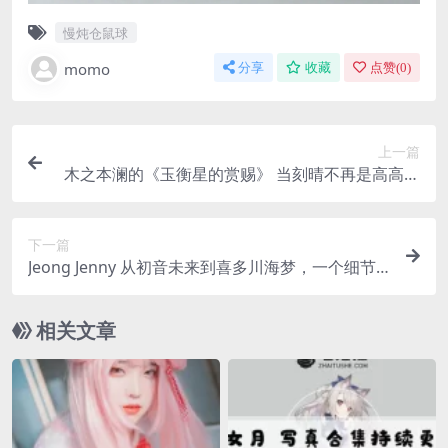
慢炖仓鼠球
momo
分享
收藏
点赞(
0
)
上一篇
木之本澜的《玉衡星的赏赐》 当刻晴不再是高高在
上的璃月七星
下一篇
Jeong Jenny 从初音未来到喜多川海梦，一个细节
控的二次元破壁之旅
相关文章