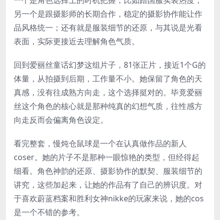
另一个是跟摄影师的长期合作，稳定的摄影协作能让作
品风格统一；还有就是服装细节的还原，与其说是光看
表面，实际更接近去理解角色气质。
回到爱丽丝童话幻梦这组片子，81张正片，接近1个G的
体量，从拍摄到后期，工作量不小。她保留了角色的天
真感，没有往成熟方向走，这个选择挺对的。毕竟爱丽
丝这个角色的核心就是那种纯真的幻想气质，往性感方
向走反而会偏离角色设定。
看完整套，慢炖仓鼠球是一个在认真做作品的新人
coser。她的片子不是那种一眼惊艳的类型，但经得起
细看。角色神韵的还原、摄影协作的默契、服装细节的
讲究，这些加起来，让她的作品有了自己的辨识度。对
于喜欢蔚蓝档案和胜利女神nikke的玩家来说，她的cos
是一个不错的参考。