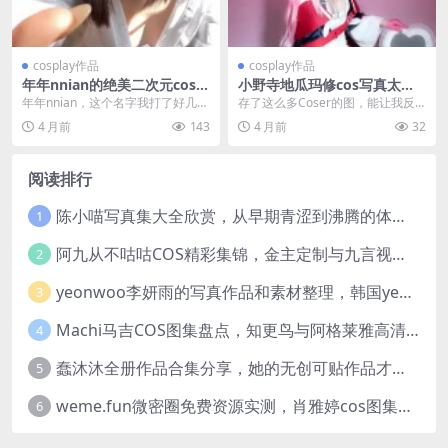
cosplay作品
cosplay作品
年年nnian的绝美二次元cospl
小野寺地瓜玛修cos写真太惊
ay写真集，每一张都让人惊艳
艳，每一张都美到窒息！
年年nnian，这个名字我打了好几遍
存了这么多Coser的图，能让我反
不已
才打对。第一次搜的时候打成了“年
复点开同一个文件夹的，小野寺地
4 月前
143
4 月前
32
年niani...
瓜算一个。这次她...
阅读排行
陈小喵写真集大全欣赏，从早期青涩到沸腾的体温作品全记录
1
阿九从不咕咕COS精彩集锦，金主定制与九言视频分享
2
yeonwoo李妍雨的写真作品和素材整理，韩国yeonwoo牛奶胶卷完整版欣赏
3
Machi马吉COS图集盘点，知更鸟与阿格莱雅高清图包欣赏
4
蠢沐沐全册作品合集分享，她的无创可贴作品才是网友们的超爱
5
weme.fun微密圈免费资源实测，肖雅婷cos图集完整浏览体验
6