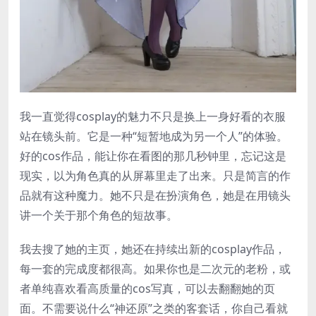
我一直觉得cosplay的魅力不只是换上一身好看的衣服
站在镜头前。它是一种“短暂地成为另一个人”的体验。
好的cos作品，能让你在看图的那几秒钟里，忘记这是
现实，以为角色真的从屏幕里走了出来。只是简言的作
品就有这种魔力。她不只是在扮演角色，她是在用镜头
讲一个关于那个角色的短故事。
我去搜了她的主页，她还在持续出新的cosplay作品，
每一套的完成度都很高。如果你也是二次元的老粉，或
者单纯喜欢看高质量的cos写真，可以去翻翻她的页
面。不需要说什么“神还原”之类的客套话，你自己看就