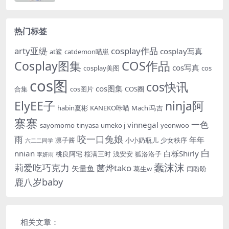
热门标签
arty亚缇
cosplay作品
cosplay写真
at鲨
catdemon喵崽
Cosplay图集
COS作品
cos写真
cosplay美图
cos
cos图
cos快讯
cos图集
合集
cos图片
COS圈
ElyEE子
ninja阿
habin夏彬
KANEKO咔喵
Machi马吉
寨寨
一色
vinnegal
sayomomo
tinyasa
umeko j
yeonwoo
咬一口兔娘
雨
年年
凛子酱
小小奶瓶儿
少女秩序
六二二同学
白
nnian
白栎Shirly
桃良阿宅
桜满三时
浅安安
狐洛洛子
李妍雨
蠢沫沫
莉爱吃巧克力
菌烨tako
矢量鱼
葛生w
闫盼盼
鹿八岁baby
相关文章：