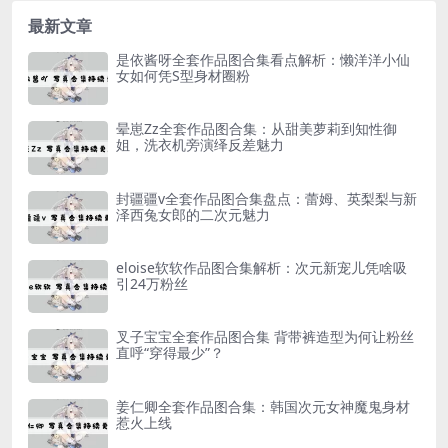
最新文章
是依酱呀全套作品图合集看点解析：懒洋洋小仙
女如何凭S型身材圈粉
晕崽Zz全套作品图合集：从甜美萝莉到知性御
姐，洗衣机旁演绎反差魅力
封疆疆v全套作品图合集盘点：蕾姆、英梨梨与新
泽西兔女郎的二次元魅力
eloise软软作品图合集解析：次元新宠儿凭啥吸
引24万粉丝
叉子宝宝全套作品图合集 背带裤造型为何让粉丝
直呼“穿得最少”？
姜仁卿全套作品图合集：韩国次元女神魔鬼身材
惹火上线