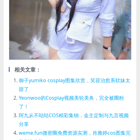
相关文章：
御子yumiko cosplay图集欣赏，笑容治愈系软妹太
甜了
Yeonwoo的Cosplay视频美轮美奂，完全被圈粉
了！
阿九从不咕咕COS精彩集锦，金主定制与九言视频
分享
weme.fun微密圈免费资源实测，肖雅婷cos图集完