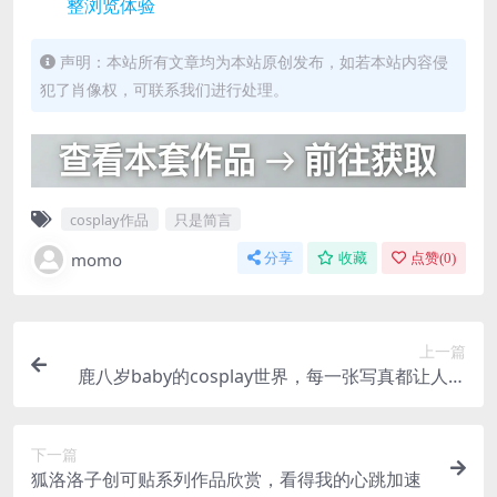
整浏览体验
声明：本站所有文章均为本站原创发布，如若本站内容侵
犯了肖像权，可联系我们进行处理。
cosplay作品
只是简言
momo
分享
收藏
点赞(
0
)
上一篇
鹿八岁baby的cosplay世界，每一张写真都让人眼
前一亮
下一篇
狐洛洛子创可贴系列作品欣赏，看得我的心跳加速