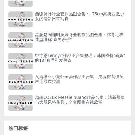
西呱呀呀呀全套作品图合集：175cm高挑西瓜少
女的清新日常写真
星澜是澜澜叫澜妹呀全套作品图合集：露背毛衣
造型堪称“直男杀手”
申才恩zennyrt作品图合集整理：韩国模特“新娘”
的18+账号引发热议
瓦斯塔亚小龙虾全套作品图合集，灵魂探戈伊芙
琳还原度拉满
越南COSER Messie huang作品合集：清新颜值
与大胆风格兼具，全套图集在线欣赏
热门标签