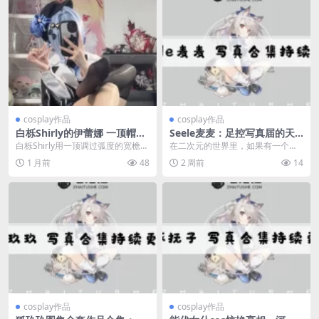
cosplay作品
cosplay作品
白栎Shirly的伊蕾娜 一顶帽檐
Seele麦麦：足控写真届的天
弧度，就把“屑魔女”从屏幕里
花板！视觉听觉脚觉全拉满的
白栎Shirly用一顶调过弧度的宽檐尖
在二次元的世界里，如果有一个名
拽了出来
宝藏Coser
顶帽、一套实线绣魔法袍，加上林
字能把“神秘感”和“萌力值”同时拉
1 月前
48
2 周前
14
间光影和抛金...
满，那一定是Se...
cosplay作品
cosplay作品