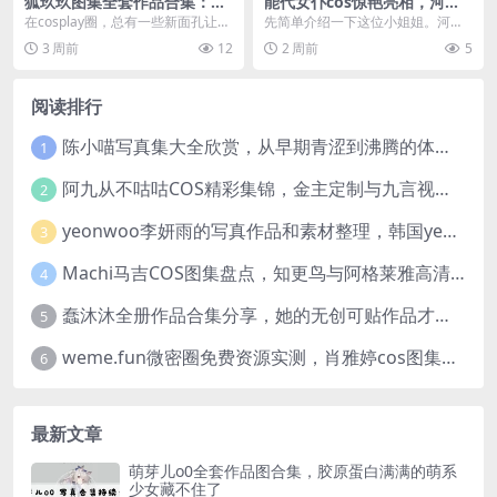
狐玖玖图集全套作品合集：质
能代女仆cos惊艳亮相，河豚
感爆棚、氛围感拉满的佛系萌
抚子全套作品图集清新魅力全
在cosplay圈，总有一些新面孔让人
先简单介绍一下这位小姐姐。河豚
妹风格解析
解析
一眼就记住。最近被很多同好推荐
抚子是2002年出生的双子座女生，
3 周前
12
2 周前
5
的狐玖玖，就...
2015年就开始...
阅读排行
陈小喵写真集大全欣赏，从早期青涩到沸腾的体温作品全记录
1
阿九从不咕咕COS精彩集锦，金主定制与九言视频分享
2
yeonwoo李妍雨的写真作品和素材整理，韩国yeonwoo牛奶胶卷完整版欣赏
3
Machi马吉COS图集盘点，知更鸟与阿格莱雅高清图包欣赏
4
蠢沐沐全册作品合集分享，她的无创可贴作品才是网友们的超爱
5
weme.fun微密圈免费资源实测，肖雅婷cos图集完整浏览体验
6
最新文章
萌芽儿o0全套作品图合集，胶原蛋白满满的萌系
少女藏不住了