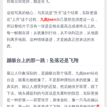
你看完却觉得，她是在飞。
这组写真的核心，与其说是“升天”这个结果，实际更接
近“上升”这个过程。
九曲Jean
自己显然也清楚这一点，
所以整组片子没有一张是定格在最高点或者终点上的。
每一帧都在讲：从犹豫到行动，从不动到迈步，从地面
到离开地面。这种情绪递进，才是她真正想表达的东
西。
蹦极台上的那一跳：坠落还是飞翔
最让人印象深刻的，是蹦极台那个场景。九曲Jean站在
台边，能看出她犹豫了。不是那种摆拍出来的犹豫，是
真实的、能让人感受到的迟疑。然后她张开双臂，跳了
下去。镜头捕捉到的与其说是失重时的惊恐，实际更接
近一种舒展——双臂张开，身体放松，像一只鸟在确认
气流。那一刻，坠落变成了飞翔。这大概就是她说的“
昇