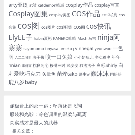
arty亚缇
cosplay作品
cosplay写真
at鲨
catdemon喵崽
Cosplay图集
COS作品
cos写真
cosplay美图
cos
cos图
cos快讯
cos图集
合集
cos图片
COS圈
ElyEE子
ninja阿
habin夏彬
KANEKO咔喵
Machi马吉
寨寨
一色
vinnegal
sayomomo
tinyasa
umeko j
yeonwoo
咬一口兔娘
雨
年年
凛子酱
小小奶瓶儿
少女秩序
六二二同学
白
nnian
白栎Shirly
桃良阿宅
桜满三时
浅安安
狐洛洛子
李妍雨
蠢沫沫
莉爱吃巧克力
菌烨tako
矢量鱼
葛生w
闫盼盼
鹿八岁baby
蹦极台上的那一跳：坠落还是飞翔
服装和光影：冷色调里的温柔与疏离
真实感才是最大的武器
相关文章：