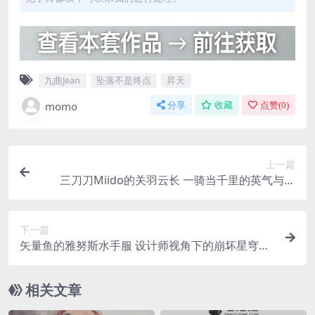
九曲Jean
坠落不是终点
昇天
momo
分享
收藏
点赞(
0
)
上一篇
三刀刀Miido的关羽云长 一骑当千里的英气与柔
美，她拿捏得刚刚好
下一篇
矢量鱼的雅努斯水手服 设计师视角下的崩坏星穹铁
道角色重塑
相关文章