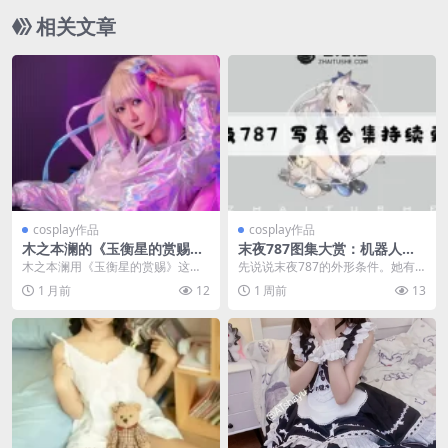
相关文章
cosplay作品
cosplay作品
木之本澜的《玉衡星的赏赐》
末夜787图集大赏：机器人女
当刻晴不再是高高在上的璃月
友白皙美眸诠释极致诱惑
木之本澜用《玉衡星的赏赐》这套
先说说末夜787的外形条件。她有
七星
刻晴写真，把璃月七星拉回人间。3
一头很抢镜的浅色长发，搭配那双
1 月前
12
1 周前
13
9张成片，从造型到...
透彻水灵的大眼睛，...