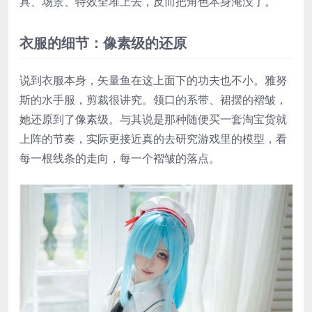
具、场景、特效全堆上去，反而把角色本身淹没了。
衣服的细节：像素级的还原
说到衣服本身，矢量鱼在这上面下的功夫也不小。雅努
斯的水手服，剪裁很讲究。领口的系带、裙摆的褶皱，
她还原到了像素级。与其说是那种随便买一套淘宝货就
上阵的节奏，实际更接近真的去研究游戏里的模型，看
每一根线条的走向，每一个褶皱的落点。