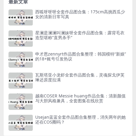
最新文章
西呱呀呀呀全套作品图合集：175cm高挑西瓜少
女的清新日常写真
星澜是澜澜叫澜妹呀全套作品图合集：露背毛衣
造型堪称“直男杀手”
申才恩zennyrt作品图合集整理：韩国模特“新娘”
的18+账号引发热议
瓦斯塔亚小龙虾全套作品图合集，灵魂探戈伊芙
琳还原度拉满
越南COSER Messie huang作品合集：清新颜值
与大胆风格兼具，全套图集在线欣赏
Usejan蓝蓝全套作品图合集整理，消失两年的她
还在COS圈吗？