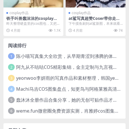
cosplay作品
cosplay作品
铁手叫兽蠢沫沫的cosplay简
at鲨写真超赞Coser带你走进
直美翻天了！二次元网站的必
二次元世界，看完只想说“哇
昨天整理硬盘里的cos图包，又把蠢
下午摸鱼刷到at鲨新图，本来就看
备作品
哦！”
沫沫这套铁手叫兽翻出来看了好几
两眼，结果一张接一张往下滑，等
4 月前
1.1K
4 月前
74
遍。当初存的时候...
反应过来已经存了二...
阅读排行
陈小喵写真集大全欣赏，从早期青涩到沸腾的体温作品全记录
1
阿九从不咕咕COS精彩集锦，金主定制与九言视频分享
2
yeonwoo李妍雨的写真作品和素材整理，韩国yeonwoo牛奶胶卷完整版欣赏
3
Machi马吉COS图集盘点，知更鸟与阿格莱雅高清图包欣赏
4
蠢沐沐全册作品合集分享，她的无创可贴作品才是网友们的超爱
5
weme.fun微密圈免费资源实测，肖雅婷cos图集完整浏览体验
6