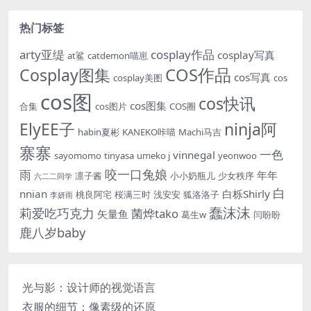
热门标签
arty亚缇
cosplay作品
cosplay写真
at鲨
catdemon喵崽
Cosplay图集
COS作品
cos写真
cosplay美图
cos
cos图
cos快讯
cos图集
合集
cos图片
COS圈
ElyEE子
ninja阿
habin夏彬
KANEKO咔喵
Machi马吉
寨寨
一色
vinnegal
sayomomo
tinyasa
umeko j
yeonwoo
咬一口兔娘
雨
年年
凛子酱
小小奶瓶儿
少女秩序
六二二同学
白
nnian
白栎Shirly
桃良阿宅
桜满三时
浅安安
狐洛洛子
李妍雨
蠢沫沫
莉爱吃巧克力
菌烨tako
矢量鱼
葛生w
闫盼盼
鹿八岁baby
光与影：设计师的视觉语言
衣服的细节：像素级的还原