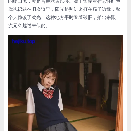
的爬山虎，就是普通老居民楼。凛子酱穿着标志性红色
旗袍裙站在旧楼道里，阳光斜照进来打在扇子边缘，整
个人像镀了柔光。这种地方平时看着破旧，拍出来跟二
次元穿越过来似的。