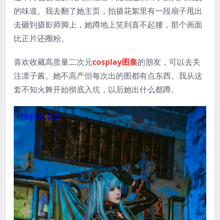
的味道。我去翻了她主页，拍摄花絮里有一段扇子甩出
去砸到摄影师脚上，她蹲地上笑到直不起腰，那个画面
比正片还圈粉。
喜欢收藏高质量二次元
cosplay图集
的朋友，可以去关
注凛子酱。她不高产但每次出的图都有点东西。我从这
套不知火舞开始彻底入坑，以后她出什么都蹲。