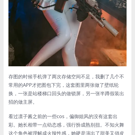
存图的时候手机弹了两次存储空间不足，我删了几个不
常用的APP才把图包下完，这套图里两张做了壁纸轮
换，一张是站楼梯口回头的做锁屏，另一张半蹲假装出
招的做主屏。
看过凛子酱之前的一些cos，偏御姐风的没有这套出
彩。她长相带一点幼态感，强行扮成熟别扭。不知火舞
这个角色被理解成火辣性感，她硬是演出了甜美又俏皮