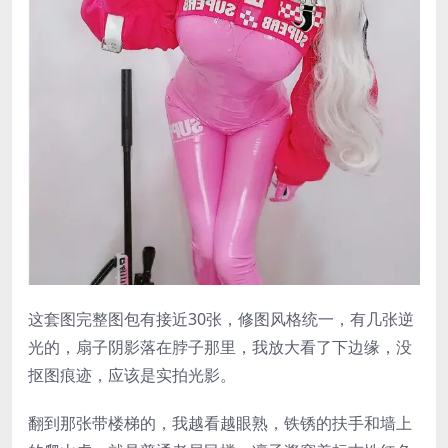
这套图完整图包有接近30张，修图风格统一，有几张逆
光的，扇子阴影落在脖子那里，我放大看了下边缘，没
抠图痕迹，应该是实拍光影。
翻到那张带楼梯的，我越看越眼熟，铁锈的扶手和墙上