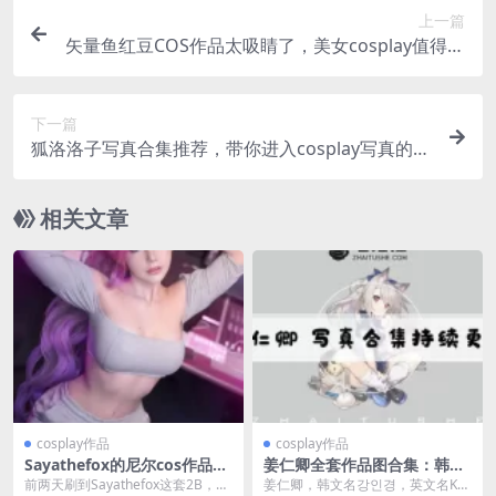
上一篇
矢量鱼红豆COS作品太吸睛了，美女cosplay值得收
藏
下一篇
狐洛洛子写真合集推荐，带你进入cosplay写真的二
次元世界
相关文章
cosplay作品
cosplay作品
Sayathefox的尼尔cos作品，
姜仁卿全套作品图合集：韩国
每一幅都是高清大图
次元女神魔鬼身材惹火上线
前两天刷到Sayathefox这套2B，看
姜仁卿，韩文名강인경，英文名Ka