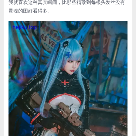
我就喜欢这种真实瞬间，比那些精致到每根头发丝没有
灵魂的图好看得多。