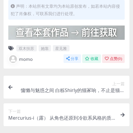
声明：本站所有文章均为本站原创发布，如若本站内容侵
犯了肖像权，可联系我们进行处理。
双木扶苏
她靠
星见雅
momo
分享
收藏
点赞(
0
)
上一篇
慵懒与魅惑之间 白栎Shirly的猫冢响，不止是猫耳
娘
下一篇
Mercurius-i（露） 从角色还原到冷欲系风格的质
变之路