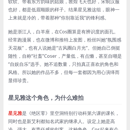
软软、带着东方韵味的姑娘，敦煌飞天也好，宋制汉服
也好，都是低眉顺眼的样子。结果星见雅这组，眼神一
上来就是冷的，带着那种“你别靠近我”的锋利感。
她是浙江人，白羊座，在Cos圈算是有辨识度的面孔。
经常跑漫展，也在微博和推特上发图，粉丝叫她“氛围感
天花板”，也有人说她是“古风圈白月光”。但她自己倒挺
随性，自称“社畜”Coser，产量低，有点懒，甚至自嘲是
“自娱自乐”选手。她不追数量，只拍真正喜欢的角色和
风格。所以她的作品不多，但每一套都因为用心演绎而
显得珍贵。
星见雅这个角色，为什么难拍
星见雅
是《绝区零》里空洞特别行动科第六课的课长，
同时也是新艾利都知名武家的继承人。设定上她是高
冷、强大、有责任感的剑客。这种角色，Cos起来有个