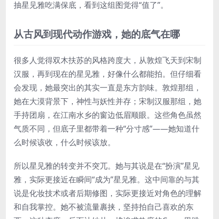
抽星见雅吃满保底，看到这组图觉得“值了”。
从古风到现代动作游戏，她的底气在哪
很多人觉得双木扶苏的风格跨度大，从敦煌飞天到宋制
汉服，再到现在的星见雅，好像什么都能拍。但仔细看
会发现，她最突出的其实一直是东方韵味。敦煌那组，
她在大漠背景下，神性与妖性并存；宋制汉服那组，她
手持团扇，在江南水乡的窗边低眉顺眼。这些角色虽然
气质不同，但底子里都带着一种“分寸感”——她知道什
么时候该收，什么时候该放。
所以星见雅的转变并不突兀。她与其说是在“扮演”星见
雅，实际更接近在瞬间“成为”星见雅。这中间靠的与其
说是化妆技术或者后期修图，实际更接近对角色的理解
和自我掌控。她不被流量裹挟，坚持拍自己喜欢的东