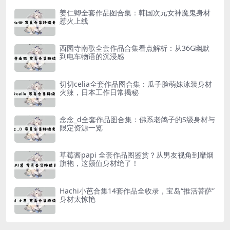
姜仁卿全套作品图合集：韩国次元女神魔鬼身材
惹火上线
西园寺南歌全套作品合集看点解析：从36G幽默
到电车物语的沉浸感
切切celia全套作品图合集：瓜子脸萌妹泳装身材
火辣，日本工作日常揭秘
念念_d全套作品图合集：佛系老鸽子的S级身材与
限定资源一览
草莓酱papi 全套作品图鉴赏？从男友视角到靡烟
旗袍，这颜值身材绝了！
Hachi小芭合集14套作品全收录，宝岛“推活菩萨”
身材太惊艳