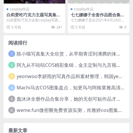
cosplay作品
cosplay作品
白莉爱吃巧克力主题写真集欣
七七娜娜子全套作品图合集：
赏，吸睛的cosplay作品就是
原神心海cos太精致了，肉感
白莉爱吃巧克力这套cosplay写真，
七七娜娜子是在2021年6月24日正
不一样
搞笑女圈粉无数
我存了好几天才全部整理完。打开
式加入微博的，广东人，巨蟹座。
3 月前
241
5 天前
8
文件夹一张张...
虽然她总自嘲是...
阅读排行
陈小喵写真集大全欣赏，从早期青涩到沸腾的体温作品全记录
1
阿九从不咕咕COS精彩集锦，金主定制与九言视频分享
2
yeonwoo李妍雨的写真作品和素材整理，韩国yeonwoo牛奶胶卷完整版欣赏
3
Machi马吉COS图集盘点，知更鸟与阿格莱雅高清图包欣赏
4
蠢沐沐全册作品合集分享，她的无创可贴作品才是网友们的超爱
5
weme.fun微密圈免费资源实测，肖雅婷cos图集完整浏览体验
6
最新文章