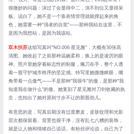
很微妙的问题：演过了会显得中二，演不到位又显得呆
板。说白了，她不是一个靠表情管理就能撑起来的角
色，她需要一种“强者的自觉”——那种我站在这里，不
是因为我想站，是因为我该站。
双木扶苏
这组写真叫“NO.006 星见雅”，大概有30张高
清图。她收起了之前那种温婉柔和，换上的是凌厉的眼
神。照片里她穿着标志性的制服，佩刀在手，整个人透
着一股守护城市秩序的坚定感。特写里她微微眯眼，嘴
角带着一点傲气——不是那种“我很牛”的傲，是那种“我
知道我在做什么”的傲。她复刻了星见雅对刀剑收藏的执
念，也拍出了她对原则寸步不让的那股劲儿。
有意思的是，写真后期没有过度磨皮，皮肤纹理和光影
层次都保留着。背景也很干净，没有乱七八糟的装饰，
就是让人物和情绪自己说话。有粉丝评论说，自己为了