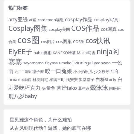
热门标签
arty亚缇
cosplay作品
cosplay写真
at鲨
catdemon喵崽
Cosplay图集
COS作品
cos写真
cosplay美图
cos
cos图
cos快讯
cos图集
合集
cos图片
COS圈
ElyEE子
ninja阿
habin夏彬
KANEKO咔喵
Machi马吉
寨寨
一色
vinnegal
sayomomo
tinyasa
umeko j
yeonwoo
咬一口兔娘
雨
年年
凛子酱
小小奶瓶儿
少女秩序
六二二同学
白
nnian
白栎Shirly
桃良阿宅
桜满三时
浅安安
狐洛洛子
李妍雨
蠢沫沫
莉爱吃巧克力
菌烨tako
矢量鱼
葛生w
闫盼盼
鹿八岁baby
星见雅这个角色，为什么难拍
从古风到现代动作游戏，她的底气在哪