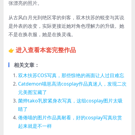
张漂亮的照片。
从古风白月光到绝区零的剑客，双木扶苏的蜕变与其说
是外表的改变，实际更接近她对角色理解力的升级。她
不是在换衣服，她是在换灵魂。
进入查看本套完整作品
👉
相关文章：
双木扶苏COS写真，那些惊艳的画面让人过目难忘
Catdemon喵崽高清cosplay作品真迷人，发现二次
元美图宝藏了
菌烨tako乳胶紧身衣写真，这组cosplay图片太吸
睛了
倦倦喵的图片作品真耐看，好的cosplay写真欣赏
起来就是不一样