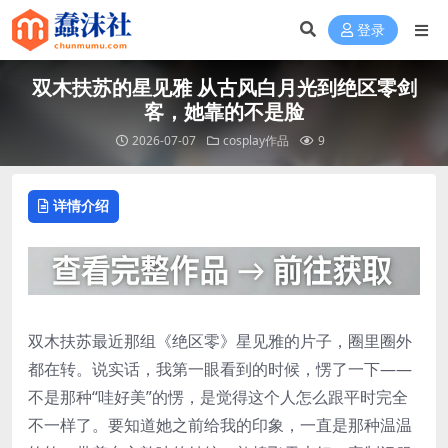
登录
双木扶苏的星见雅 从古风白月光到绝区零剑
客，她靠的不是脸
2026-07-07
cosplay作品
9
详情介绍
双木扶苏最近那组《绝区零》星见雅的片子，圈里圈外
都在转。说实话，我第一眼看到的时候，愣了一下——
不是那种“哇好美”的愣，是觉得这个人怎么跟平时完全
不一样了。要知道她之前给我的印象，一直是那种温温