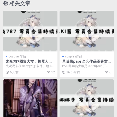
相关文章
cosplay作品
cosplay作品
末夜787图集大赏：机器人女
草莓酱papi 全套作品图鉴赏？
友白皙美眸诠释极致诱惑
从男友视角到靡烟旗袍，这颜
先说说末夜787的外形条件。她有
PAKI草莓酱大概是2019年8月开始
值身材绝了！
一头很抢镜的浅色长发，搭配那双
正式玩微博的。当时她用的是paki
6 天前
12
16 小时前
6
透彻水灵的大眼睛，...
酱这个号...