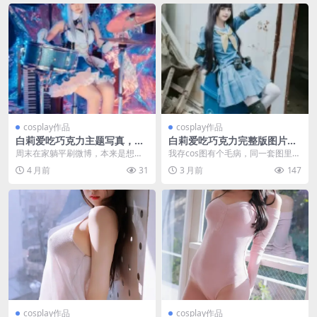
cosplay作品
cosplay作品
白莉爱吃巧克力主题写真，享
白莉爱吃巧克力完整版图片分
治愈系高清图集，二次元爱好
享，小编最爱的cosplay写真
周末在家躺平刷微博，本来是想找
我存cos图有个毛病，同一套图里要
者别错过
集之一
点乐子打发时间，结果刷到一组
是有一张对不上胃口，整个文件夹
4 月前
31
3 月前
147
图，直接让我从沙发上坐...
我都不要。白莉爱...
cosplay作品
cosplay作品