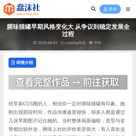
登录
腥味猫罐早期风格变化大 从争议到稳定发展全
过程
2026-04-03
cosplay作品
559
详情介绍
经常刷COS圈的人，相信你一定对腥味猫罐有印象。她
刚出现那段时间，作品传播速度很快，很多人都是通过
几张早期图片记住她的。当时整体画面偏暗，造型与姿
势都比较外放，网络上对此评价差异很大，有人喜欢这