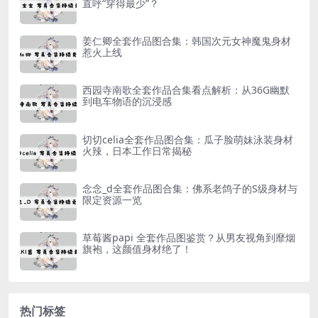
直呼“穿得最少”？
姜仁卿全套作品图合集：韩国次元女神魔鬼身材
惹火上线
西园寺南歌全套作品合集看点解析：从36G幽默
到电车物语的沉浸感
切切celia全套作品图合集：瓜子脸萌妹泳装身材
火辣，日本工作日常揭秘
念念_d全套作品图合集：佛系老鸽子的S级身材与
限定资源一览
草莓酱papi 全套作品图鉴赏？从男友视角到靡烟
旗袍，这颜值身材绝了！
热门标签