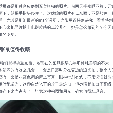
满屏都是那种磨皮磨到五官模糊的照片。前两天半夜睡不着，无
两下，结果手指头停住了。这姑娘的照片有点东西，不是那种一
。尤其是那组最新的ins全课图，光影用得特别讲究，看着特
下心来把照片拍出电影质感的真没几个，她是怎么做到的？今天
屏的图集。
几张最值得收藏
图，咱们就得挑重点看。她现在的图风跟早几年那种纯卖萌的不太一
象最深的有这么几套：一套是日落时分在窗边的逆光拍，整个人
还有一套是灰蓝色调的床上写真，眼神特别有戏，不用说话就能
落叶配柔光，这种自然光下的片子最难拍，但她愣是拍出了高级
都存下来当参考了，毕竟这种构图和用光，确实值得细琢磨。