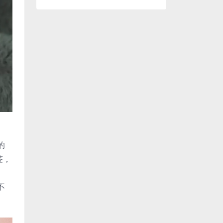
的
签，
不