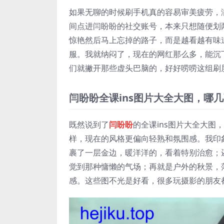
如果无聊的时候刷手机真的容易审美疲劳，
间点进闫盼盼的社交账号，本来只想随便划
惊艳然后马上忘掉的路子，而是越看越有味道
服。我就纳闷了，现在的网红那么多，能沉
们就撇开那些虚头巴脑的，好好唠唠这组刷
闫盼盼全课ins图片大全大图，哪
既然说到了
闫盼盼
的全课ins图片大全大
样，现在的风格更偏向轻熟和氛围感。我印
裹了一层金边，暖洋洋的，看着特别治愈；
觉到那种慵懒的气场；再就是户外的秋景，
感。这些图不光是好看，很多玩摄影的朋友